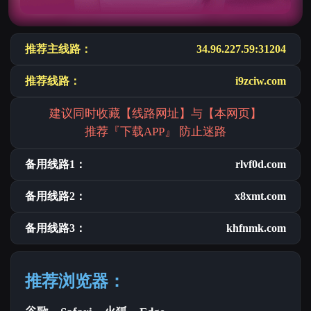
推荐主线路：
34.96.227.59:31204
推荐线路：
i9zciw.com
建议同时收藏【线路网址】与【本网页】
推荐『下载APP』 防止迷路
备用线路1：
rlvf0d.com
备用线路2：
x8xmt.com
备用线路3：
khfnmk.com
推荐浏览器：