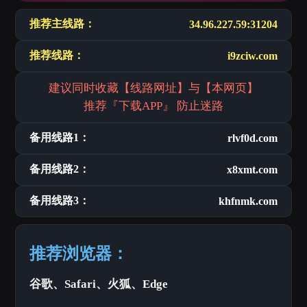
推荐主线路：
34.96.227.59:31204
推荐线路：
i9zciw.com
建议同时收藏【线路网址】与【本网页】
推荐『下载APP』 防止迷路
备用线路1：
rlvf0d.com
备用线路2：
x8xmt.com
备用线路3：
khfnmk.com
推荐浏览器：
谷歌、Safari、火狐、Edge